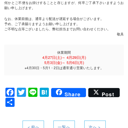
何かとご不便をお掛けすることと存じますが、何卒ご了承下さいますようお
願い申し上げます。
なお、休業前後は、通常より配送が遅延する場合がございます。
予め、ご了承賜りますようお願い申し上げます。
ご不明な点等ございましたら、弊社担当までお問い合わせください。
敬具
休業期間
4月27日(土)～ 4月29日(月)
5月3日(金)～ 5月6日(月)
※4月30日・5月1・2日は通常通り営業いたします。
F
T
Li
H
Share
Post
a
w
n
at
共
c
itt
e
e
有
e
er
n
＜前へ
一覧へ
次へ＞