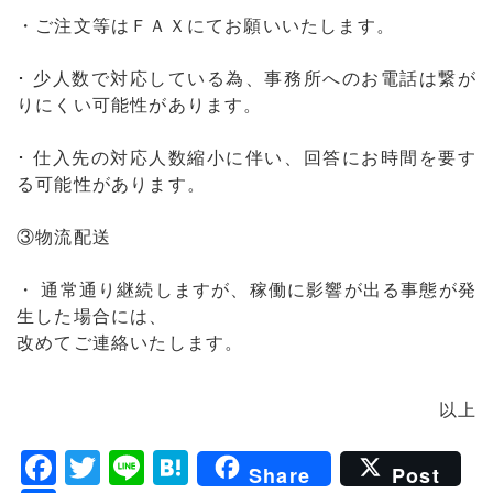
・ご注文等はＦＡＸにてお願いいたします。
･ 少人数で対応している為、事務所へのお電話は繋が
りにくい可能性があります。
･ 仕入先の対応人数縮小に伴い、回答にお時間を要す
る可能性があります。
③物流配送
・ 通常通り継続しますが、稼働に影響が出る事態が発
生した場合には、
改めてご連絡いたします。
以上
F
T
Li
H
Share
Post