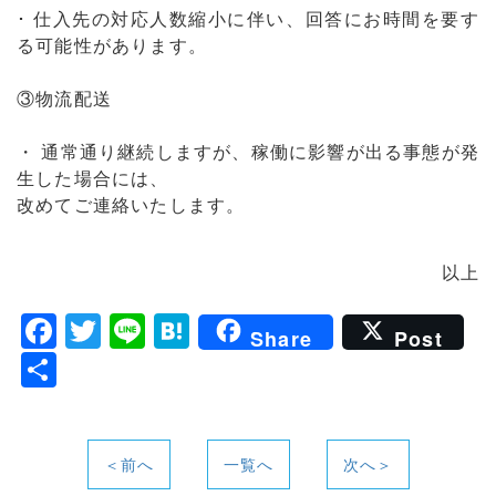
･ 仕入先の対応人数縮小に伴い、回答にお時間を要す
る可能性があります。
③物流配送
・ 通常通り継続しますが、稼働に影響が出る事態が発
生した場合には、
改めてご連絡いたします。
以上
F
T
Li
H
Share
Post
a
w
n
at
共
c
itt
e
e
有
e
er
n
b
a
＜前へ
一覧へ
次へ＞