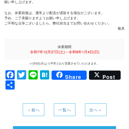
願い申し上げます。
なお、休業前後は、通常より配送が遅延する場合がございます。
予め、ご了承賜りますようお願い申し上げます。
ご不明な点等ございましたら、弊社担当までお問い合わせください。
敬具
休業期間
令和7年12月27日(土)～令和8年1月4日(日)
※1月5日(月)より平常どおり営業させていただきます。
F
T
Li
H
Share
Post
a
w
n
at
共
c
itt
e
e
有
e
er
n
b
a
＜前へ
一覧へ
次へ＞
o