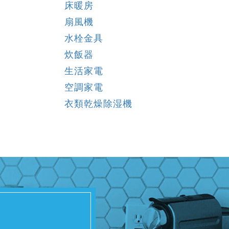
床暖房
扇風機
水栓金具
炊飯器
生活家電
空調家電
衣類乾燥除湿機