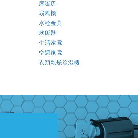
床暖房
扇風機
水栓金具
炊飯器
生活家電
空調家電
衣類乾燥除湿機